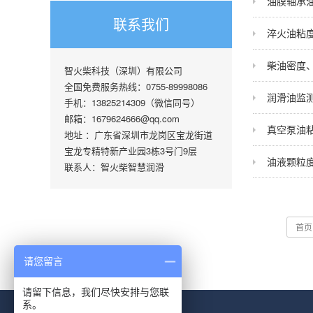
油膜轴承
联系我们
淬火油粘
柴油密度
智火柴科技（深圳）有限公司
全国免费服务热线：0755-89998086
润滑油监
手机：13825214309（微信同号）
邮箱：1679624666@qq.com
真空泵油
地址 ：广东省深圳市龙岗区宝龙街道
宝龙专精特新产业园3栋3号门9层
油液颗粒
联系人：智火柴智慧润滑
首页
请您留言
请留下信息，我们尽快安排与您联